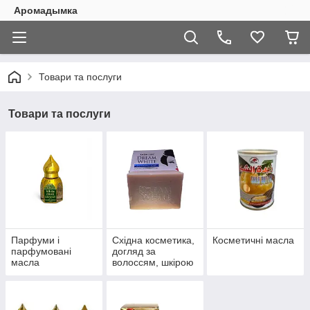
Аромадымка
Товари та послуги
Товари та послуги
Парфуми і
Східна косметика,
Косметичні масла
парфумовані
догляд за
масла
волоссям, шкірою
обличчя, рук і тіла