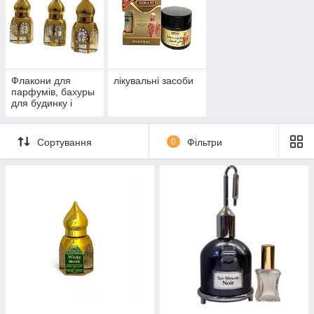
Флакони для
лікувальні засоби
парфумів, бахуры
для будинку і
бахурницы, тара
косметична.
Сортування
0
Фільтри