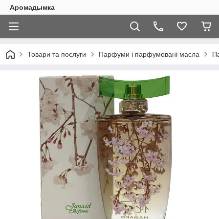
Аромадымка
Товари та послуги
Парфуми і парфумовані масла
П