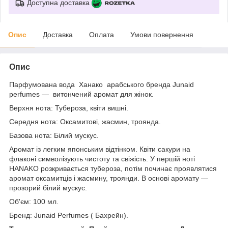
Доступна доставка
Опис
Доставка
Оплата
Умови повернення
Опис
Парфумована вода Ханако арабського бренда Junaid
perfumes — витончений аромат для жінок.
Верхня нота: Тубероза, квіти вишні.
Середня нота: Оксамитові, жасмин, троянда.
Базова нота: Білий мускус.
Аромат із легким японським відтінком. Квіти сакури на
флаконі символізують чистоту та свіжість. У першій ноті
HANAKO розкривається тубероза, потім починає проявлятися
аромат оксамитців і жасмину, троянди. В основі аромату —
прозорий білий мускус.
Об'єм: 100 мл.
Бренд: Junaid Perfumes ( Бахрейн).