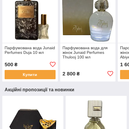
Парфумована вода Junaid
Парфумована вода для
Пар
Perfumes Duja 10 мл
жінок Junaid Perfumes
жіно
Thulooj 100 мл
Abiy
500
1 6
₴
2 800
₴
Купити
Акційні пропозиції та новинки