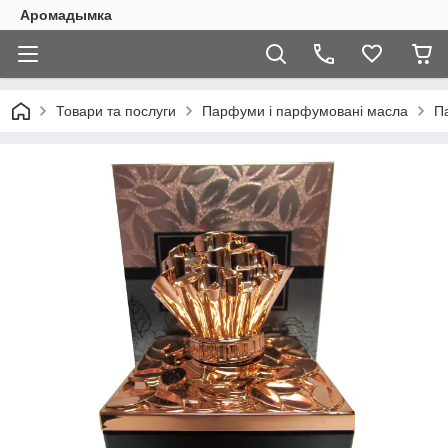
Аромадымка
Товари та послуги
Парфуми і парфумовані масла
П