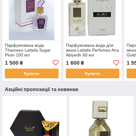
Парфумована вода
Парфумована вода для
Пар
Thameen Lattafa Sugar
жінок Lattafa Perfumes Ana
жіно
Plum 100 мл
Abiyedh 60 мл
Gold
1 500
1 600
1 5
₴
₴
Купити
Купити
Акційні пропозиції та новинки