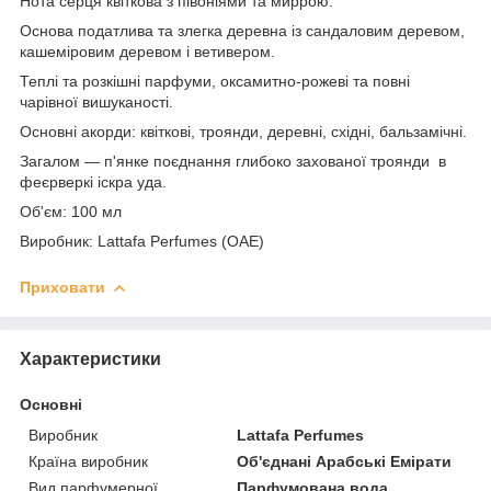
Нота серця квіткова з півоніями та миррою.
Основа податлива та злегка деревна із сандаловим деревом,
кашеміровим деревом і ветивером.
Теплі та розкішні парфуми, оксамитно-рожеві та повні
чарівної вишуканості.
Основні акорди: квіткові, троянди, деревні, східні, бальзамічні.
Загалом — п'янке поєднання глибоко захованої троянди в
феєрверкі іскра уда.
Об'єм: 100 мл
Виробник: Lattafa Perfumes (ОАЕ)
Приховати
Характеристики
Основні
Виробник
Lattafa Perfumes
Країна виробник
Об'єднані Арабські Емірати
Вид парфумерної
Парфумована вода