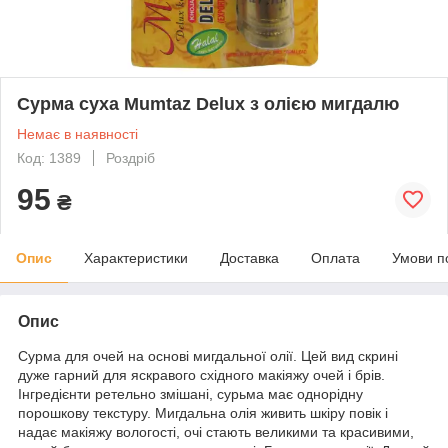
Сурма суха Mumtaz Delux з олією мигдалю
Немає в наявності
Код: 1389
Роздріб
95
₴
Опис
Характеристики
Доставка
Оплата
Умови п
Опис
Сурма для очей на основі мигдальної олії. Цей вид скрині
дуже гарний для яскравого східного макіяжу очей і брів.
Інгредієнти ретельно змішані, сурьма має однорідну
порошкову текстуру. Мигдальна олія живить шкіру повік і
надає макіяжу вологості, очі стають великими та красивими,