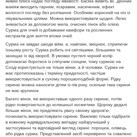
живий блиск надає погляду жвавості. Басма живить вії. Денний
макіяж виходить гарним, яскравим, насиченим, ефект
вологості погляду без розтікання. Особливо корисний на ніч із
лікувальними цілями. Можна використовувати щодня. Легко
знімається за допомогою мила, очисних пінок або олією.
Сурма для очей із добавками камфори та рослинних
екстрактів для зняття втоми очей.
Сурма не завдає шкоди віям, а, навпаки, зміцнює, сприяючи
їхньому росту. Сурма робить очі світлішими, більшими та
захищає їх від хвороб. В умовах пустелі чорний колір
допомагає боротися із сліпучим сонцем, тому сурмою на
Сході користуються не тільки жінки, а й чоловіки. Сурма не
має протипоказань і терміну придатності, частіше
використовується в сухому порошкоподібній формі. Рідку
скриню можна наносити дітям із пів року, оскільки така скриня
не має крупинок.
Багато жінок, які використавши одного разу скриню, потім
рідко повертаються до колишньої косметики. Щороку дедалі
більше жінок, які приділяють увагу своєму здоров'ю,
починають використовувати скриню. Важливо тільки підібрати
в кожному індивідуальному випадку найзручніший у
застосуванні та відповідний вигляд скрині: порошок, олівець
або рідка сурма. Представлений засіб перевірено та схвалено