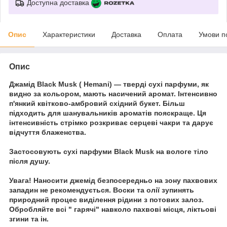
Доступна доставка
Опис
Характеристики
Доставка
Оплата
Умови п
Опис
Джамід Black Musk ( Hemani) — тверді сухі парфуми, як
видно за кольором, мають насичений аромат. Інтенсивно
п'янкий квітково-амбровий східний букет. Більш
підходить для шанувальників ароматів пояскраще. Ця
інтенсивність стрімко розкриває серцеві чакри та дарує
відчуття блаженства.
Застосовують сухі парфуми Black Musk на вологе тіло
після душу.
Увага! Наносити джемід безпосередньо на зону пахвових
западин не рекомендується. Воски та олії зупинять
природний процес виділення рідини з потових залоз.
Обробляйте всі " гарячі" навколо пахвові місця, ліктьові
згини та ін.