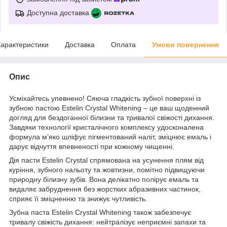
Доступна доставка
арактеристики
Доставка
Оплата
Умови повернення
Опис
Усміхайтесь упевнено! Сяюча гладкість зубної поверхні із
зубною пастою Estelin Crystal Whitening – це ваш щоденний
догляд для бездоганної білизни та тривалої свіжості дихання.
Завдяки технології кристалічного комплексу удосконалена
формула м’яко шліфує пігментований наліт, зміцнює емаль і
дарує відчуття впевненості при кожному чищенні.
Дія пасти Estelin Crystal спрямована на усунення плям від
куріння, зубного нальоту та жовтизни, помітно підвищуючи
природну білизну зубів. Вона делікатно полірує емаль та
видаляє забруднення без жорстких абразивних частинок,
сприяє її зміцненню та знижує чутливість.
Зубна паста Estelin Crystal Whitening також забезпечує
тривалу свіжість дихання: нейтралізує неприємні запахи та