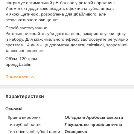
підтримує оптимальний pH-баланс у ротовій порожнині.
У комплект додатково входить ефективна зубна щітка з
м’якою щетиною, розроблена для дбайливого, але
результативного очищення.
Спосіб застосування:
Ретельно очищайте зуби двічі на день, використовуючи щітку
із набору. Для максимального ефекту застосовуйте регулярно
протягом 14 днів – це допоможе досягти світлішої, здоровішої
та сяючої посмішки.
Об’єм: 120 грам.
Бренд:Estelin.
Приховати
Характеристики
Основні
Країна виробник
Об'єднані Арабські Емірати
Тип зубної пасти
Лікувально-профілактична
Тип гігієнічної зубної пасти
Очищаюча