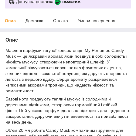
Доступна доставка
Опис
Доставка
Оплата
Умови повернення
Опис
Масляні парфуми тягучої консистенції My Perfumes Candy
Musk — це яскравий аромат, який поєднує в собі солодкість і
ніжність мускусу, створюючи неповторний шлейф. У
композиції відчуваються верхні ноти з фруктових акцентів,
зелених відтінків і соковитої полуниці, які дарують енергію та
легкість з першого вдиху. Серце аромату розкривається
квітковими акордами троянди, що надають ніжності та
романтичності.
Базові ноти поєднують теплий мускус із солодкими й
деревними відтінками, створюючи гармонійний і стійкий
фініш. Цей унісекс парфум ідеально підходить для щоденного
використання, даруючи відчуття впевненості та привабливості
на весь день.
Об’єм 20 мл робить Candy Musk компактним і зручним для
подорожей або постійного носіння у сумочці. Оновіть свій