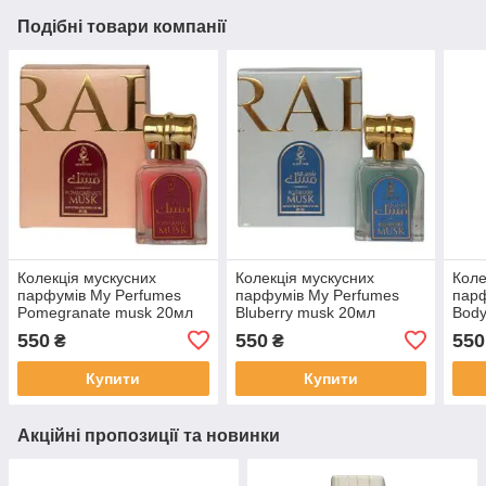
Подібні товари компанії
Колекція мускусних
Колекція мускусних
Коле
парфумів My Perfumes
парфумів My Perfumes
парф
Pomegranate musk 20мл
Bluberry musk 20мл
Bod
550
550
550
₴
₴
Купити
Купити
Акційні пропозиції та новинки