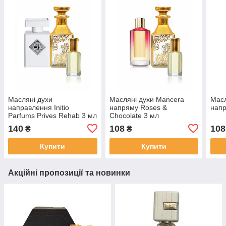
Масляні духи
Масляні духи Mancera
Масл
направлення Initio
напряму Roses &
напр
Parfums Prives Rehab 3 мл
Chocolate 3 мл
140
108
108
₴
₴
Купити
Купити
Акційні пропозиції та новинки