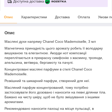
Доступна доставка
Опис
Характеристики
Доставка
Оплата
Умови п
Опис
Масляні духи напряму Chanel Coco Mademoiselle, 3 мл
Магнетична принадність цього аромату робить її володарку
вишуканою та елегантною. Акорди нот композиції
переплітаються в прекрасну симфонію з жасмину, троянди,
апельсина, ветівера, бергамоту та пачулі.
Концентровані масляні парфуми в стилі Chanel Coco
Mademoiselle.
Розкішний та шикарний парфум, створений для неї.
Масляний парфум концентрований, тому потрібно
застосовувати його дозовано і наносити на певні ділянки тіла.
Бажано на чисту шкіру, щоб не було змішування з іншими
ароматами.
Рекомендовано наносити пахощі на місця пульсації, в