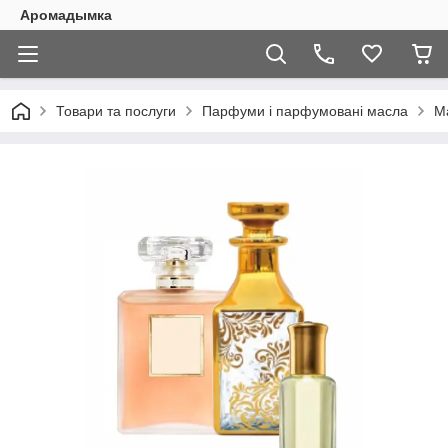
Аромадымка
Товари та послуги
Парфуми і парфумовані масла
М