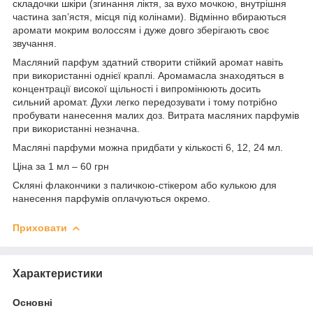
складочки шкіри (згинання ліктя, за вухо мочкою, внутрішня
частина зап’ястя, місця під колінами). Відмінно вбираються
аромати мокрим волоссям і дуже довго зберігають своє
звучання.
Масляний парфум здатний створити стійкий аромат навіть
при використанні однієї краплі. Аромамасла знаходяться в
концентрації високої щільності і випромінюють досить
сильний аромат. Духи легко передозувати і тому потрібно
пробувати нанесення малих доз. Витрата масляних парфумів
при використанні незначна.
Масляні парфуми можна придбати у кількості 6, 12, 24 мл.
Ціна за 1 мл – 60 грн
Скляні флакончики з паличкою-стікером або кулькою для
нанесення парфумів оплачуються окремо.
Приховати
Характеристики
Основні