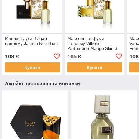
Масляні духи Bvlgari
Масляні парфуми
Масл
напряму Jasmin Noir 3 мл
напряму Vilhelm
Vers
Parfumerie Mango Skin 3
Fem
мл
108
165
108
₴
₴
Купити
Купити
Акційні пропозиції та новинки