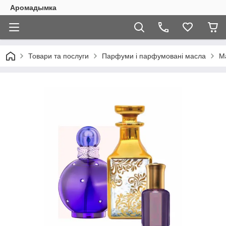
Аромадымка
Товари та послуги
Парфуми і парфумовані масла
М