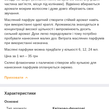
частина зап’ястя, місця під колінами). Відмінно вбираються
аромати мокрим волоссям і дуже довго зберігають своє
звучання.
Масляний парфум здатний створити стійкий аромат навіть
при використанні однієї краплі. Аромамасла знаходяться в
концентрації високої щільності і випромінюють досить
сильний аромат. Духи легко передозувати і тому потрібно
пробувати нанесення малих доз. Витрата масляних парфумів
при використанні незначна.
Масляні парфуми можна придбати у кількості 6, 12, 24 мл.
Ціна за 1 мл – 35 грн
Скляні флакончики з паличкою-стікером або кулькою для
нанесення парфумів оплачуються окремо.
Приховати
Характеристики
Основні
Тип аромату
Квітково-фруктові