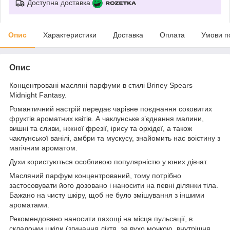
Доступна доставка
Опис
Характеристики
Доставка
Оплата
Умови п
Опис
Концентровані масляні парфуми в стилі Briney Spears
Midnight Fantasy.
Романтичний настрій передає чарівне поєднання соковитих
фруктів ароматних квітів. А чаклунське з’єднання малини,
вишні та сливи, ніжної фрезії, ірису та орхідеї, а також
чаклунської ванілі, амбри та мускусу, знайомить нас воістину з
магічним ароматом.
Духи користуються особливою популярністю у юних дівчат.
Масляний парфум концентрований, тому потрібно
застосовувати його дозовано і наносити на певні ділянки тіла.
Бажано на чисту шкіру, щоб не було змішування з іншими
ароматами.
Рекомендовано наносити пахощі на місця пульсації, в
складочки шкіри (згинання ліктя, за вухо мочкою, внутрішня