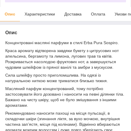
Опис
Характеристики
Доставка
Оплата
Умови п
Опис
Концентровані масляні парфуми в стилі Erba Pura Sospiro.
Краса аромату відтворена завдяки букету з цитрусових нот
апельсина, бергамоту та лимона, лугових трав та квітів.
Розкривається насолодою фруктових нот, а завершується
чудовим шлейфом із пряної ванілі та амбри з мускусом.
Сила шлейфу просто приголомшлива. На одязі із
натуральною ниткою може триматися близько тижня.
Масляний парфум концентрований, тому потрібно
застосовувати його дозовано і наносити на певні ділянки тіла.
Бажано на чисту шкіру, щоб не було змішування з іншими
ароматами.
Рекомендовано наносити пахощі на місця пульсації, в
складочки шкіри (згинання ліктя, за вухо мочкою, внутрішня
частина зап’ястя, місця під колінами). Відмінно вбираються
аромати мокрим волоссям і дуже довго зберігають своє