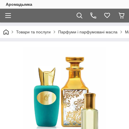
Аромадымка
Товари та послуги
Парфуми і парфумовані масла
М