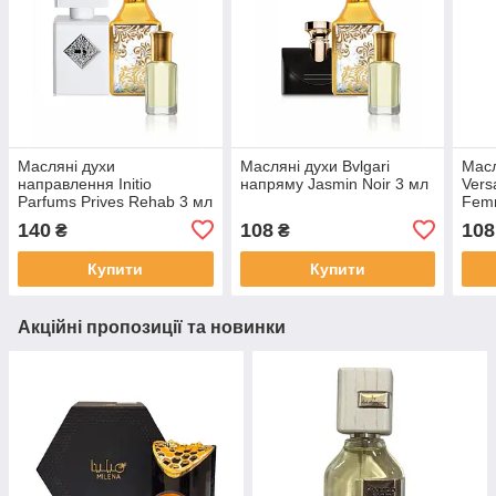
Масляні духи
Масляні духи Bvlgari
Масл
направлення Initio
напряму Jasmin Noir 3 мл
Vers
Parfums Prives Rehab 3 мл
Fem
140
108
108
₴
₴
Купити
Купити
Акційні пропозиції та новинки