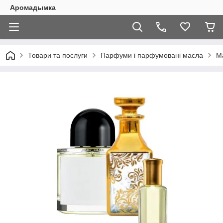
Аромадымка
Товари та послуги
Парфуми і парфумовані масла
М