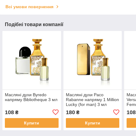
Всі умови повернення
Подібні товари компанії
Масляні духи Byredo
Масляні духи Paco
Масл
напряму Bibliotheque 3 мл
Rabanne напряму 1 Million
Vers
Lucky (for man) 3 мл
Fem
108
180
108
₴
₴
Купити
Купити