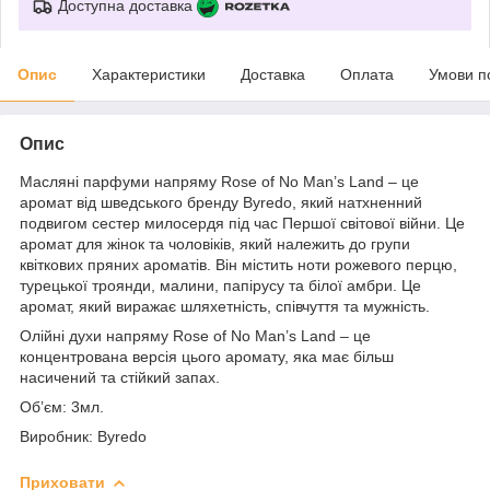
Доступна доставка
Опис
Характеристики
Доставка
Оплата
Умови п
Опис
Масляні парфуми напряму Rose of No Man’s Land – це
аромат від шведського бренду Byredo, який натхненний
подвигом сестер милосердя під час Першої світової війни. Це
аромат для жінок та чоловіків, який належить до групи
квіткових пряних ароматів. Він містить ноти рожевого перцю,
турецької троянди, малини, папірусу та білої амбри. Це
аромат, який виражає шляхетність, співчуття та мужність.
Олійні духи напряму Rose of No Man’s Land – це
концентрована версія цього аромату, яка має більш
насичений та стійкий запах.
Об’єм: 3мл.
Виробник: Byredo
Приховати