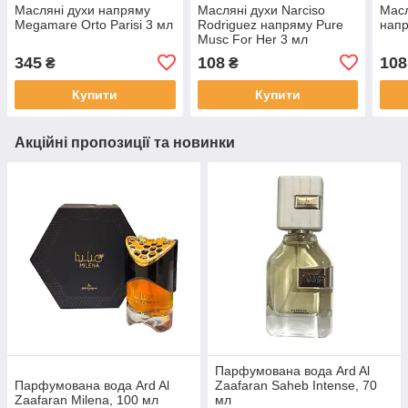
Масляні духи напряму
Масляні духи Narciso
Масл
Megamare Orto Parisi 3 мл
Rodriguez напряму Pure
напр
Musc For Her 3 мл
345
108
108
₴
₴
Купити
Купити
Акційні пропозиції та новинки
Парфумована вода Ard Al
Парфумована вода Ard Al
Zaafaran Saheb Intense, 70
Zaafaran Milena, 100 мл
мл