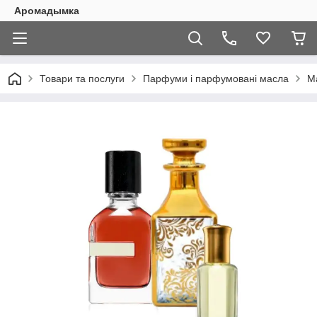
Аромадымка
Товари та послуги
Парфуми і парфумовані масла
Ма