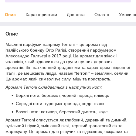
Опис
Характеристики
Доставка
Оплата
Умови п
Опис
Масляні парфуми напряму Terroni – це аромат від
італійського бренду Orto Parisi, створений парфумером
Алессандро Галтьєрі в 2017 році. Це аромат для жінок і
чоловіків, який відноситься до групи пряних деревних
ароматів. Він натхненний традиціями та характером південної
Італії, де мешкають люди, названі “terroni” – земляни, селяни.
Це аромат, який символізує силу, міць та пристрасть.
Аромат Terroni складається з наступних нот:
Верхні ноти: бергамот, чорний перець, ялівець
Середні ноти: турецька троянда, кедр, гваяк
Базові ноти: ветивер, березовий дьоготь, каде
Аромат Terroni описується як глибокий, деревний та димний,
вугільний і гіркий, змішаний віскі, терпкий гранатовий сік та
марихуану. Це аромат для рішучих та відважних, яскравих та