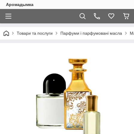
Аромадымка
Товари та послуги
Парфуми і парфумовані масла
Ма