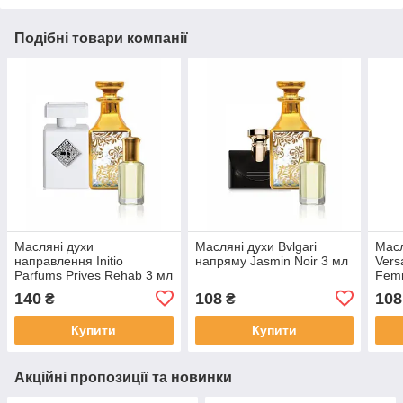
Подібні товари компанії
Масляні духи
Масляні духи Bvlgari
Масл
направлення Initio
напряму Jasmin Noir 3 мл
Vers
Parfums Prives Rehab 3 мл
Fem
140
108
108
₴
₴
Купити
Купити
Акційні пропозиції та новинки