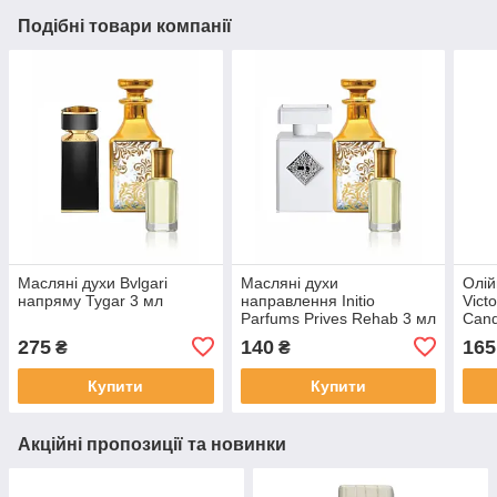
Подібні товари компанії
Масляні духи Bvlgari
Масляні духи
Олій
напряму Tygar 3 мл
направлення Initio
Vict
Parfums Prives Rehab 3 мл
Cand
275
140
165
₴
₴
Купити
Купити
Акційні пропозиції та новинки