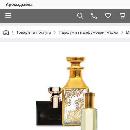
Аромадымка
Товари та послуги
Парфуми і парфумовані масла
Ма