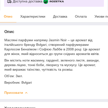
Доступна доставка
Опис
Характеристики
Доставка
Оплата
Умови п
Опис
Масляні парфуми напряму Jasmin Noir – це аромат від
італійського бренду Bvlgari, створений парфумерами
Карлосом Бенаїмом і Софією Лаббе в 2008 році. Це аромат
для жінок, який відноситься до групи східних ароматів квітів.
Він містить ноти жасмину, гарденії, зеленого листя, аманди,
дерева ліцею, тонкі боби, лікорису та мускусу. Це аромат,
який виражає таїнство, чуттєвість та розкіш.
Об’єм: 3мл.
Виробник: Bvlgari
Приховати