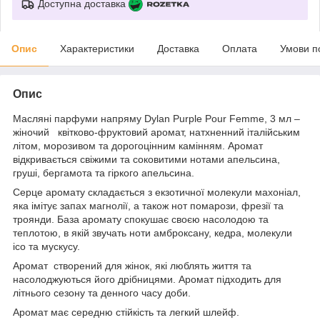
Доступна доставка
Опис
Характеристики
Доставка
Оплата
Умови п
Опис
Масляні парфуми напряму Dylan Purple Pour Femme, 3 мл –
жіночий квітково-фруктовий аромат, натхненний італійським
літом, морозивом та дорогоцінним камінням. Аромат
відкривається свіжими та соковитими нотами апельсина,
груші, бергамота та гіркого апельсина.
Серце аромату складається з екзотичної молекули махоніал,
яка імітує запах магнолії, а також нот помарози, фрезії та
троянди. База аромату спокушає своєю насолодою та
теплотою, в якій звучать ноти амброксану, кедра, молекули
ісо та мускусу.
Аромат створений для жінок, які люблять життя та
насолоджуються його дрібницями. Аромат підходить для
літнього сезону та денного часу доби.
Аромат має середню стійкість та легкий шлейф.