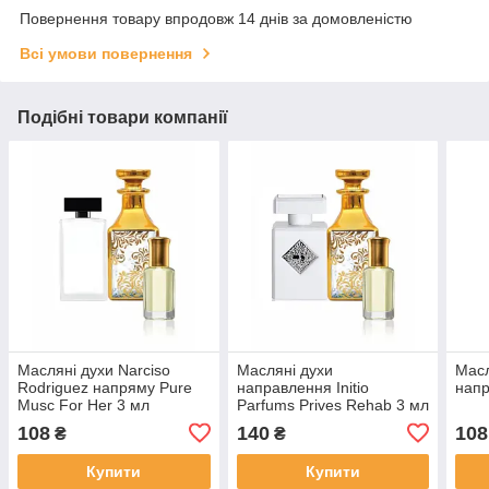
Повернення товару впродовж 14 днів за домовленістю
Всі умови повернення
Подібні товари компанії
Масляні духи Narciso
Масляні духи
Масл
Rodriguez напряму Pure
направлення Initio
напр
Musc For Her 3 мл
Parfums Prives Rehab 3 мл
108
140
108
₴
₴
Купити
Купити