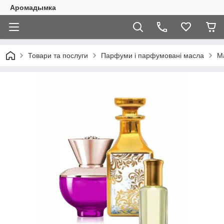
Аромадымка
Товари та послуги
Парфуми і парфумовані масла
М