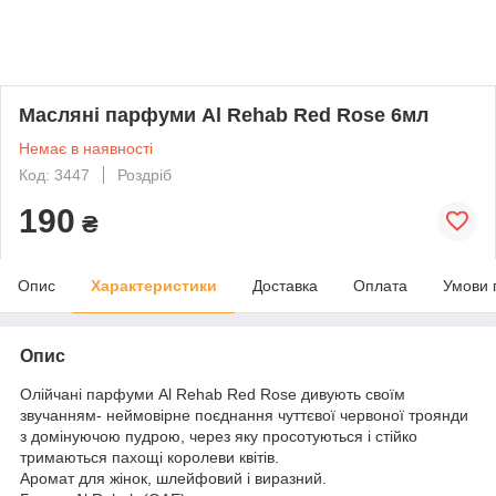
Масляні парфуми Al Rehab Red Rose 6мл
Немає в наявності
Код: 3447
Роздріб
190
₴
Опис
Характеристики
Доставка
Оплата
Умови 
Опис
Олійчані парфуми Al Rehab Red Rose дивують своїм
звучанням- неймовірне поєднання чуттєвої червоної троянди
з домінуючою пудрою, через яку просотуються і стійко
тримаються пахощі королеви квітів.
Аромат для жінок, шлейфовий і виразний.