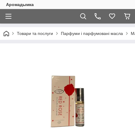
Аромадымка
Товари та послуги
Парфуми і парфумовані масла
М