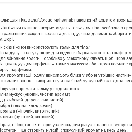
альк для тіла Banafaforoud Mahsanak наповнений арматом троянд
хідні жінки активно використовують тальк для тіла, особливо з ар
з традиційних секретів краси та догляду, який допомагає зберігати
а шкірі.
к східні жінки використовують тальк для тіла?
ісля душу – на суху шкіру для відчуття бархатистості та комфорту
ля вбирання вологи – особливо у спекотному кліматі, щоб шкіра 
к підкладку для парфумів – тальк з мускусом або вдома посилює 
еред парфумом.
ля ароматизації одягу присипають білизну або внутрішню частину
 інтимних зонах – використовується білий мускусний тальк для лег
опулярні аромати тальку у східних жінок:
ілий мускус (ніжний, чистий аромат)
д (глибокий, дерево-смолистий)
мбра (теплий, загадковий)
роянда (жіночий, витончений)
асмин (чуттєвий, квітковий)
орада: Якщо хочете спробувати східний ритуал, нанесіть мускусний
ік стегон – це створить м’який, спокусливий аромат на весь день.