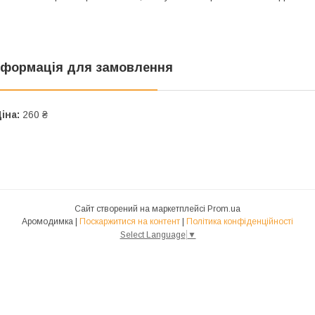
нформація для замовлення
іна:
260 ₴
Сайт створений на маркетплейсі
Prom.ua
Аромодимка |
Поскаржитися на контент
|
Політика конфіденційності
Select Language
▼