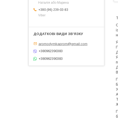
Наталія або Марина
+380 (96) 239-03-83
Viber
Т
С
і
н
Я
aromodymkaprom@gmail.com
П
+380962390383
Д
Я
+380962390383
п
Д
В
П
Б
У
А
Т
Ж
П
б