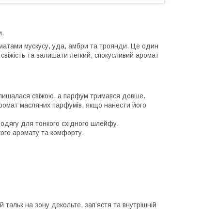
и.
оматами мускусу, уда, амбри та троянди. Це один
 свіжість та залишати легкий, спокусливий аромат
.
залишалася свіжою, а парфум тримався довше.
аромат масляних парфумів, якщо нанести його
 одягу для тонкого східного шлейфу.
кого аромату та комфорту.
 тальк на зону декольте, зап’ястя та внутрішній