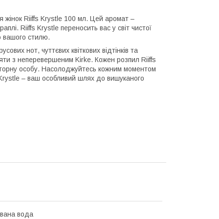
інок Riiffs Krystle 100 мл. Цей аромат –
лі. Riiffs Krystle переносить вас у світ чистої
ю вашого стилю.
ових нот, чуттєвих квіткових відтінків та
ти з неперевершеним Kirke. Кожен розпил Riiffs
повторну особу. Насолоджуйтесь кожним моментом
 Krystle – ваш особливий шлях до вишуканого
вана вода