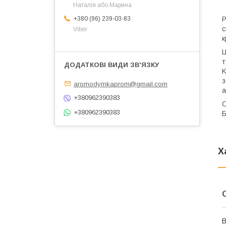
Наталія або Марина
Р
+380 (96) 239-03-83
с
Viber
к
Ц
т
K
з
aromodymkaprom@gmail.com
а
+380962390383
О
+380962390383
Б
Х
В