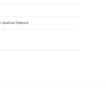
і Арабські Емірати