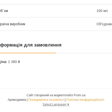
б`єм
100 мл
раїна виробник
Об'єднан
нформація для замовлення
іна:
1 380 ₴
Сайт створений на маркетплейсі
Prom.ua
Аромодимка |
Поскаржитися на контент
|
Політика конфіденційності
Select Language
▼