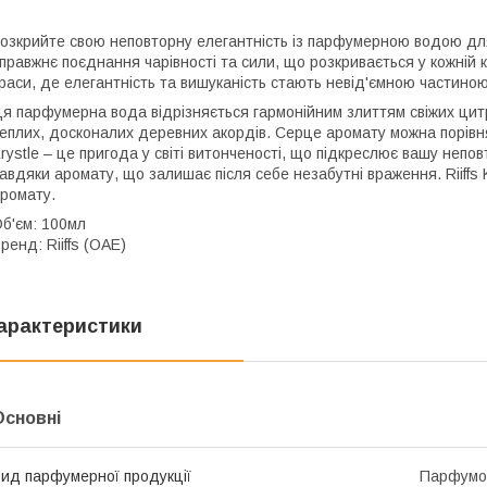
озкрийте свою неповторну елегантність із парфумерною водою для ж
правжнє поєднання чарівності та сили, що розкривається у кожній крап
раси, де елегантність та вишуканість стають невід'ємною частино
я парфумерна вода відрізняється гармонійним злиттям свіжих цитрус
еплих, досконалих деревних акордів. Серце аромату можна порівня
rystle – це пригода у світі витонченості, що підкреслює вашу не
авдяки аромату, що залишає після себе незабутні враження. Riiffs
ромату.
б'єм: 100мл
ренд: Riiffs (ОАЕ)
арактеристики
Основні
ид парфумерної продукції
Парфумо