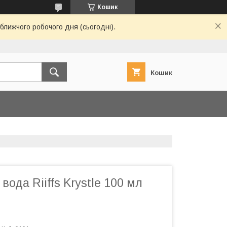
Кошик
ближчого робочого дня (сьогодні).
Кошик
ода Riiffs Krystle 100 мл