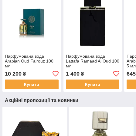
Парфумована вода
Парфумована вода
Пар
Arabian Oud Fairouz 100
Lattafa Ramaad Al Oud 100
Arab
мл
мл
5 мл
10 200
1 400
645
₴
₴
Купити
Купити
Акційні пропозиції та новинки