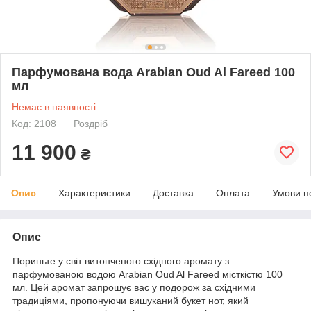
Парфумована вода Arabian Oud Al Fareed 100
мл
Немає в наявності
Код: 2108
Роздріб
11 900
₴
Опис
Характеристики
Доставка
Оплата
Умови п
Опис
Пориньте у світ витонченого східного аромату з
парфумованою водою Arabian Oud Al Fareed місткістю 100
мл. Цей аромат запрошує вас у подорож за східними
традиціями, пропонуючи вишуканий букет нот, який