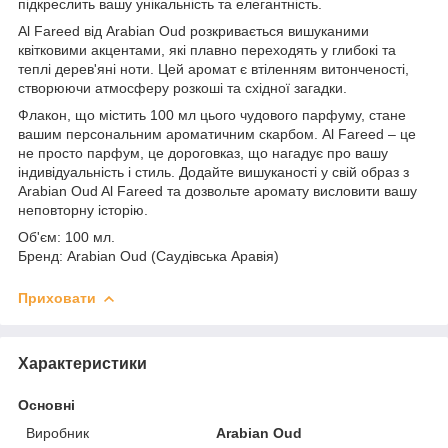
підкреслить вашу унікальність та елегантність.
Al Fareed від Arabian Oud розкривається вишуканими
квітковими акцентами, які плавно переходять у глибокі та
теплі дерев'яні ноти. Цей аромат є втіленням витонченості,
створюючи атмосферу розкоші та східної загадки.
Флакон, що містить 100 мл цього чудового парфуму, стане
вашим персональним ароматичним скарбом. Al Fareed – це
не просто парфум, це дороговказ, що нагадує про вашу
індивідуальність і стиль. Додайте вишуканості у свій образ з
Arabian Oud Al Fareed та дозвольте аромату висловити вашу
неповторну історію.
Об'єм: 100 мл.
Бренд: Arabian Oud (Саудівська Аравія)
Приховати
Характеристики
Основні
Виробник
Arabian Oud