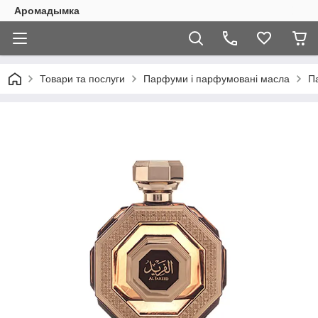
Аромадымка
Товари та послуги
Парфуми і парфумовані масла
П