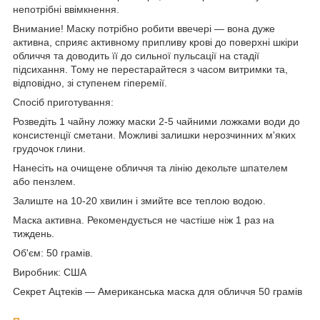
непотрібні ввімкнення.
Внимание! Маску потрібно робити ввечері — вона дуже
активна, сприяє активному припливу крові до поверхні шкіри
обличчя та доводить її до сильної пульсації на стадії
підсихання. Тому не перестарайтеся з часом витримки та,
відповідно, зі ступенем гіперемії.
Спосіб приготування:
Розведіть 1 чайну ложку маски 2-5 чайними ложками води до
консистенції сметани. Можливі залишки нерозчинних м'яких
грудочок глини.
Нанесіть на очищене обличчя та лінію декольте шпателем
або пензлем.
Залиште на 10-20 хвилин і змийте все теплою водою.
Маска активна. Рекомендується не частіше ніж 1 раз на
тиждень.
Об'єм: 50 грамів.
Виробник: США
Секрет Ацтеків — Американська маска для обличчя 50 грамів