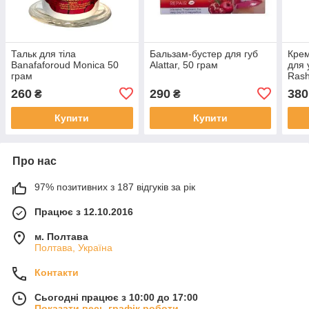
Тальк для тіла
Бальзам-бустер для губ
Крем
Banafaforoud Monica 50
Alattar, 50 грам
для 
грам
Rashe
50г
260
290
380
₴
₴
Купити
Купити
Про нас
97% позитивних з 187 відгуків за рік
Працює з 12.10.2016
м. Полтава
Полтава, Україна
Контакти
Сьогодні працює з 10:00 до 17:00
Показати весь графік роботи