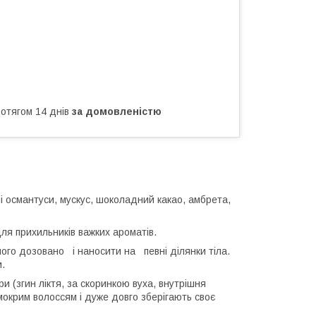
ротягом 14 днів
за домовленістю
ні османтуси, мускус, шоколадний какао, амбрета,
 для прихильників важких ароматів.
го дозовано і наносити на певні ділянки тіла.
.
и (згин ліктя, за скоринкою вуха, внутрішня
мокрим волоссям і дуже довго зберігають своє