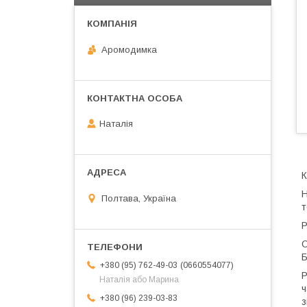
Аромодимка
Наталія
К
Н
Полтава, Україна
т
Р
О
Б
0660554077
+380 (95) 762-49-03
Р
Наталія або Марина
ч
+380 (96) 239-03-83
з