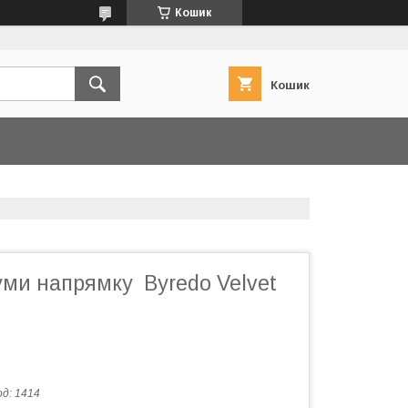
Кошик
Кошик
уми напрямку Byredo Velvet
од:
1414