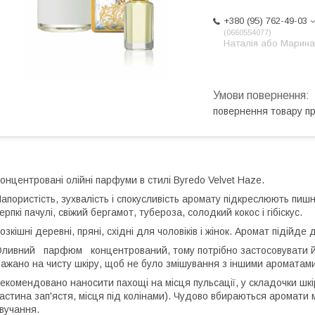
+380 (95) 762-49-03
0660554077
Наталія або Марина
повернення товару п
онцентровані олійні парфуми в стилі Byredo Velvet Haze.
апористість, зухвалість і спокусливість аромату підкреслюють пиш
ерпкі пачулі, свіжий бергамот, тубероза, солодкий кокос і гібіскус.
озкішні деревні, пряні, східні для чоловіків і жінок. Аромат підійде
ливний парфюм концентрований, тому потрібно застосовувати йо
ажано на чисту шкіру, щоб не було змішування з іншими ароматами
екомендовано наносити пахощі на місця пульсації, у складочки шкір
астина зап'ястя, місця під колінами). Чудово вбираються аромати 
вучання.