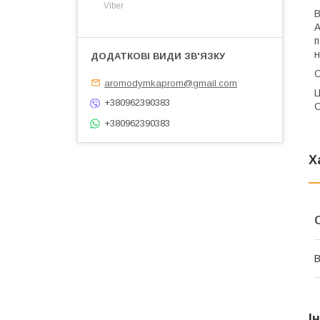
Viber
В
А
п
н
О
aromodymkaprom@gmail.com
Ц
+380962390383
С
+380962390383
Х
В
І