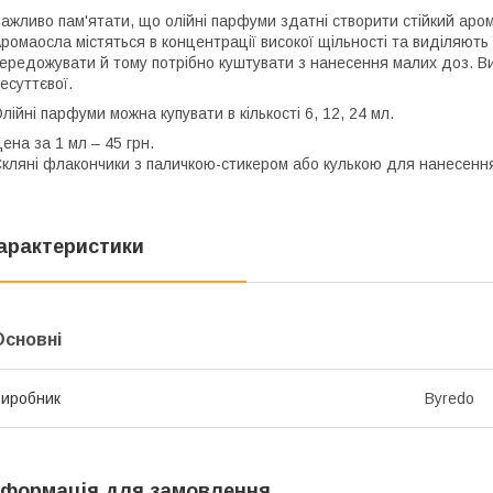
ажливо пам'ятати, що олійні парфуми здатні створити стійкий арома
ромаосла містяться в концентрації високої щільності та виділяют
ередожувати й тому потрібно куштувати з нанесення малих доз. Ви
есуттєвої.
лійні парфуми можна купувати в кількості 6, 12, 24 мл.
ена за 1 мл – 45 грн.
кляні флакончики з паличкою-стикером або кулькою для нанесення
арактеристики
Основні
иробник
Byredo
нформація для замовлення