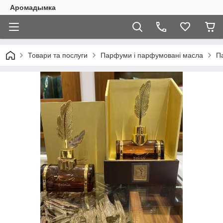
Аромадымка
Товари та послуги
Парфуми і парфумовані масла
П