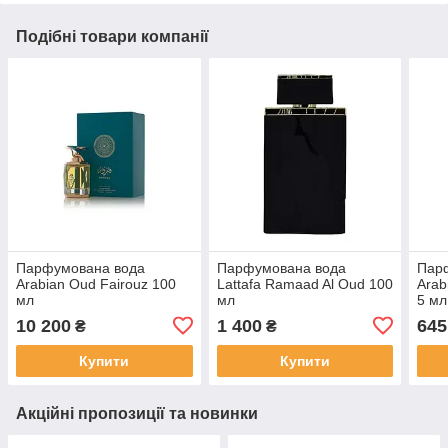
Подібні товари компанії
Парфумована вода
Парфумована вода
Пар
Arabian Oud Fairouz 100
Lattafa Ramaad Al Oud 100
Arab
мл
мл
5 мл
10 200
1 400
645
₴
₴
Купити
Купити
Акційні пропозиції та новинки