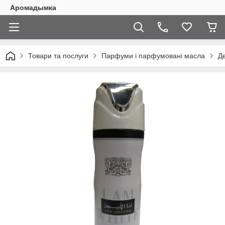
Аромадымка
Товари та послуги
Парфуми і парфумовані масла
Д